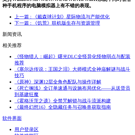
种手机程序的电脑模拟器上有不错的表现。
上一篇
: 《戴森球计划》星际物流与产能优化
下一篇
: 《饥荒》联机版生存与资源管理
新闻资讯
相关推荐
《怪物猎人：崛起》曙光DLC全怪异化怪物弱点与配装
推荐
《塞尔达传说：王国之泪》大师模式全神庙解谜与战斗
技巧
《原神》深渊12层全角色配队与操作详解
《死亡搁浅》全订单速通与设施布局优化——从送货员
到基建狂魔
《霍格沃茨之遗》全禁咒解锁与战斗流派构建
《最终幻想16》全隐藏任务与召唤兽获取指南
软件界面
用户登录区