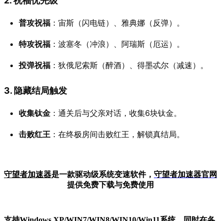
2. 祝福优先级
普攻祝福
：宙斯（闪电链）、雅典娜（反弹）。
特攻祝福
：波塞冬（冲浪）、阿瑞斯（厄运）。
投弹祝福
：狄俄尼索斯（醉酒）、得墨忒尔（减速）。
3. 隐藏结局触发
收集钛金
：通关后与父亲对话，收集6块钛金。
击败红王
：在终极房间击败红王，解锁真结局。
守望者加速器
是一款驱动级系统变速软件，
守望者加
速器官网
提供免费下载与免费使用
支持Windows XP/W
IN
7/W
IN
8/W
IN
10/Win11系统，同时在各