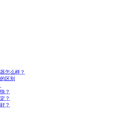
器怎么样？
器的区别
？
快？
定？
好？