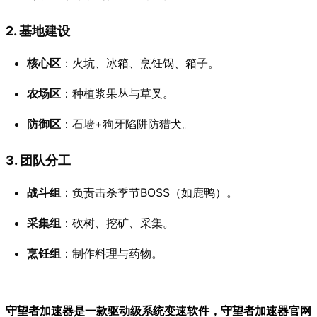
2. 基地建设
核心区
：火坑、冰箱、烹饪锅、箱子。
农场区
：种植浆果丛与草叉。
防御区
：石墙+狗牙陷阱防猎犬。
3. 团队分工
战斗组
：负责击杀季节BOSS（如鹿鸭）。
采集组
：砍树、挖矿、采集。
烹饪组
：制作料理与药物。
守望者加速器
是一款驱动级系统变速软件，
守望者加
速器官网