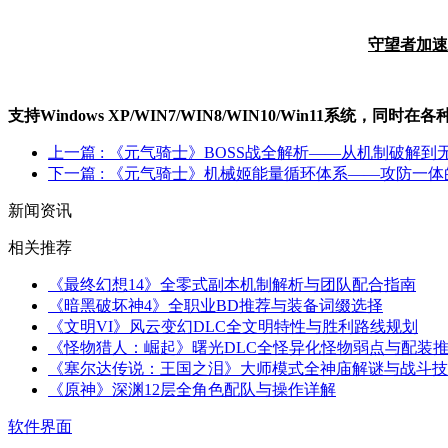
守望者加速
支持Windows XP/W
IN
7/W
IN
8/W
IN
10/Win11系统，同时
上一篇
: 《元气骑士》BOSS战全解析——从机制破解到
下一篇
: 《元气骑士》机械姬能量循环体系——攻防一
新闻资讯
相关推荐
《最终幻想14》全零式副本机制解析与团队配合指南
《暗黑破坏神4》全职业BD推荐与装备词缀选择
《文明VI》风云变幻DLC全文明特性与胜利路线规划
《怪物猎人：崛起》曙光DLC全怪异化怪物弱点与配装
《塞尔达传说：王国之泪》大师模式全神庙解谜与战斗技
《原神》深渊12层全角色配队与操作详解
软件界面