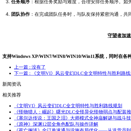
任务顺序
：根据任务奖励与难度，合理安排任务顺序。如
团队协作
：在完成团队任务时，与队友保持紧密沟通，共
守望者加速
支持Windows XP/W
IN
7/W
IN
8/W
IN
10/Win11系统，同时
上一篇
: 没有了
下一篇
: 《文明VI》风云变幻DLC全文明特性与胜利路
新闻资讯
相关推荐
《文明VI》风云变幻DLC全文明特性与胜利路线规划
《怪物猎人：崛起》曙光DLC全怪异化怪物弱点与配装
《塞尔达传说：王国之泪》大师模式全神庙解谜与战斗技
《原神》深渊12层全角色配队与操作详解
《死亡搁浅》全订单速通与设施布局优化——从送货员到