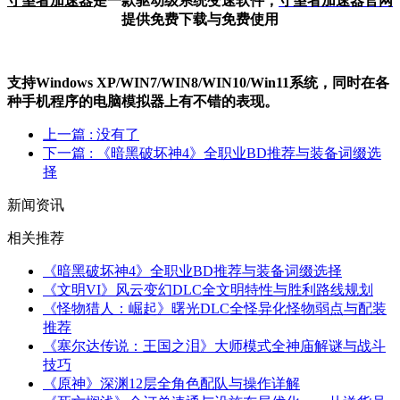
守望者加速器
是一款驱动级系统变速软件，
守望者加
速器官网
提供免费下载与免费使用
支持Windows XP/W
IN
7/W
IN
8/W
IN
10/Win11系统，同时在各
种手机程序的电脑模拟器上有不错的表现。
上一篇
: 没有了
下一篇
: 《暗黑破坏神4》全职业BD推荐与装备词缀选
择
新闻资讯
相关推荐
《暗黑破坏神4》全职业BD推荐与装备词缀选择
《文明VI》风云变幻DLC全文明特性与胜利路线规划
《怪物猎人：崛起》曙光DLC全怪异化怪物弱点与配装
推荐
《塞尔达传说：王国之泪》大师模式全神庙解谜与战斗
技巧
《原神》深渊12层全角色配队与操作详解