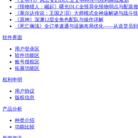
《文明VI》风云变幻DLC全文明特性与胜利路线规划
《怪物猎人：崛起》曙光DLC全怪异化怪物弱点与配装
《塞尔达传说：王国之泪》大师模式全神庙解谜与战斗技
《原神》深渊12层全角色配队与操作详解
《死亡搁浅》全订单速通与设施布局优化——从送货员到
软件界面
用户登录区
软件功能区
账号授权区
拓展功能区
权利申明
用户协议
版权信息
产品分析
种类介绍
功能比较