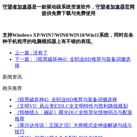
守望者加速器
是一款驱动级系统变速软件，
守望者加
速器官网
提供免费下载与免费使用
支持Windows XP/W
IN
7/W
IN
8/W
IN
10/Win11系统，同时在各
种手机程序的电脑模拟器上有不错的表现。
上一篇
: 没有了
下一篇
: 《暗黑破坏神4》全职业BD推荐与装备词缀选
择
新闻资讯
相关推荐
《暗黑破坏神4》全职业BD推荐与装备词缀选择
《文明VI》风云变幻DLC全文明特性与胜利路线规划
《怪物猎人：崛起》曙光DLC全怪异化怪物弱点与配装
推荐
《塞尔达传说：王国之泪》大师模式全神庙解谜与战斗
技巧