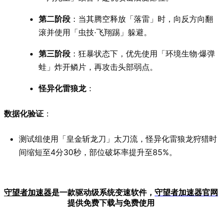
第二阶段
：当其腾空释放「落雷」时，向反方向翻
滚并使用「虫技·飞翔踢」躲避。
第三阶段
：狂暴状态下，优先使用「环境生物·爆弹
蛙」炸开鳞片，再攻击头部弱点。
怪异化雷狼龙
：
数据化验证
：
测试组使用「皇金斩龙刀」太刀流，怪异化雷狼龙狩猎时
间缩短至4分30秒，部位破坏率提升至85%。
守望者加速器
是一款驱动级系统变速软件，
守望者加
速器官网
提供免费下载与免费使用