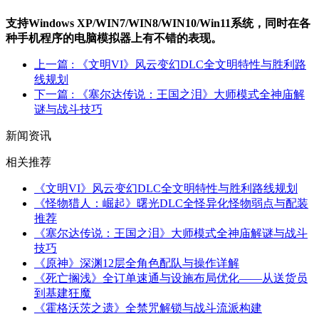
支持Windows XP/W
IN
7/W
IN
8/W
IN
10/Win11系统，同时在各
种手机程序的电脑模拟器上有不错的表现。
上一篇
: 《文明VI》风云变幻DLC全文明特性与胜利路
线规划
下一篇
: 《塞尔达传说：王国之泪》大师模式全神庙解
谜与战斗技巧
新闻资讯
相关推荐
《文明VI》风云变幻DLC全文明特性与胜利路线规划
《怪物猎人：崛起》曙光DLC全怪异化怪物弱点与配装
推荐
《塞尔达传说：王国之泪》大师模式全神庙解谜与战斗
技巧
《原神》深渊12层全角色配队与操作详解
《死亡搁浅》全订单速通与设施布局优化——从送货员
到基建狂魔
《霍格沃茨之遗》全禁咒解锁与战斗流派构建