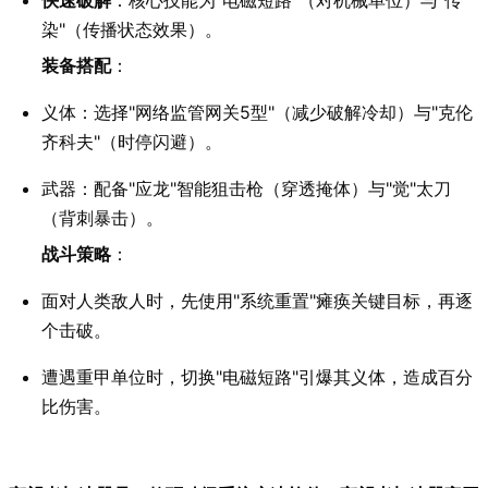
快速破解
：核心技能为"电磁短路"（对机械单位）与"传
染"（传播状态效果）。
装备搭配
：
义体：选择"网络监管网关5型"（减少破解冷却）与"克伦
齐科夫"（时停闪避）。
武器：配备"应龙"智能狙击枪（穿透掩体）与"觉"太刀
（背刺暴击）。
战斗策略
：
面对人类敌人时，先使用"系统重置"瘫痪关键目标，再逐
个击破。
遭遇重甲单位时，切换"电磁短路"引爆其义体，造成百分
比伤害。