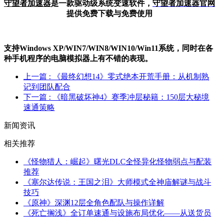
守望者加速器
是一款驱动级系统变速软件，
守望者加
速器官网
提供免费下载与免费使用
支持Windows XP/W
IN
7/W
IN
8/W
IN
10/Win11系统，同时在各
种手机程序的电脑模拟器上有不错的表现。
上一篇
: 《最终幻想14》零式绝本开荒手册：从机制熟
记到团队配合
下一篇
: 《暗黑破坏神4》赛季冲层秘籍：150层大秘境
速通策略
新闻资讯
相关推荐
《怪物猎人：崛起》曙光DLC全怪异化怪物弱点与配装
推荐
《塞尔达传说：王国之泪》大师模式全神庙解谜与战斗
技巧
《原神》深渊12层全角色配队与操作详解
《死亡搁浅》全订单速通与设施布局优化——从送货员