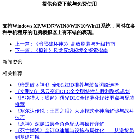
提供免费下载与免费使用
支持Windows XP/W
IN
7/W
IN
8/W
IN
10/Win11系统，同时在各
种手机程序的电脑模拟器上有不错的表现。
上一篇
: 《暗黑破坏神3》高效刷装与升级指南
下一篇
: 《原神》风龙废墟秘境全探索指南
新闻资讯
相关推荐
《暗黑破坏神4》全职业BD推荐与装备词缀选择
《文明VI》风云变幻DLC全文明特性与胜利路线规划
《怪物猎人：崛起》曙光DLC全怪异化怪物弱点与配装
推荐
《塞尔达传说：王国之泪》大师模式全神庙解谜与战斗
技巧
《原神》深渊12层全角色配队与操作详解
《死亡搁浅》全订单速通与设施布局优化——从送货员
到基建狂魔