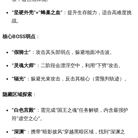
“坚硬外壳”+“蜂巢之血”
：提升生存能力，适合高难度挑
战。
核心BOSS弱点
：
“假骑士”
：攻击其头部弱点，躲避地面冲击波。
“灵魂大师”
：二阶段会漂浮空中，利用“下劈”攻击。
“辐光”
：躲避光束攻击，反击其核心（需预判轨迹）。
隐藏区域探索
：
“白色宫殿”
：需完成“国王之魂”任务解锁，内含最强护
符“虚空之心”。
“深渊”
：携带“暗影披风”穿越黑暗区域，找到“深渊之