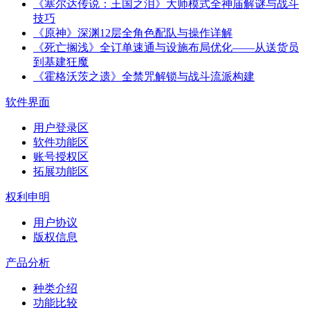
《塞尔达传说：王国之泪》大师模式全神庙解谜与战斗
技巧
《原神》深渊12层全角色配队与操作详解
《死亡搁浅》全订单速通与设施布局优化——从送货员
到基建狂魔
《霍格沃茨之遗》全禁咒解锁与战斗流派构建
软件界面
用户登录区
软件功能区
账号授权区
拓展功能区
权利申明
用户协议
版权信息
产品分析
种类介绍
功能比较