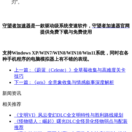
刃”。
守望者加速器
是一款驱动级系统变速软件，
守望者加
速器官网
提供免费下载与免费使用
支持Windows XP/W
IN
7/W
IN
8/W
IN
10/Win11系统，同时在各
种手机程序的电脑模拟器上有不错的表现。
上一篇
: 《蔚蓝（Celeste）》全草莓收集与高难度关卡
技巧
下一篇
: 《gris》全意象收集与情感叙事深度解析
新闻资讯
相关推荐
《文明VI》风云变幻DLC全文明特性与胜利路线规划
《怪物猎人：崛起》曙光DLC全怪异化怪物弱点与配装
推荐