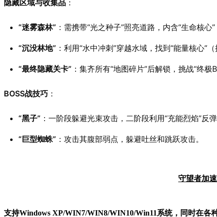
隐藏区域与收集品
：
“迷雾森林”
：需携带“光之种子”照亮道路，内含“生命核心
“沉没林地”
：利用“水中冲刺”穿越水域，找到“能量核心”
“最终隐藏关卡”
：集齐所有“地图碎片”后解锁，挑战“终极B
BOSS战技巧
：
“黑子”
：一阶段躲避光束攻击，二阶段利用“充能烈焰”反
“巨型蜘蛛”
：攻击其腹部弱点，躲避吐丝和跳跃攻击。
守望者加速
支持Windows XP/W
IN
7/W
IN
8/W
IN
10/Win11系统，同时