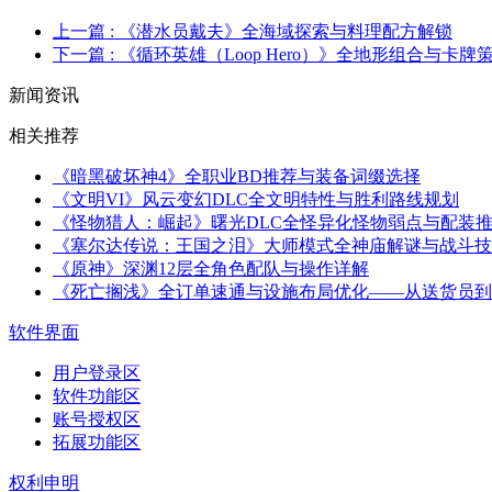
上一篇
: 《潜水员戴夫》全海域探索与料理配方解锁
下一篇
: 《循环英雄（Loop Hero）》全地形组合与卡牌
新闻资讯
相关推荐
《暗黑破坏神4》全职业BD推荐与装备词缀选择
《文明VI》风云变幻DLC全文明特性与胜利路线规划
《怪物猎人：崛起》曙光DLC全怪异化怪物弱点与配装
《塞尔达传说：王国之泪》大师模式全神庙解谜与战斗技
《原神》深渊12层全角色配队与操作详解
《死亡搁浅》全订单速通与设施布局优化——从送货员到
软件界面
用户登录区
软件功能区
账号授权区
拓展功能区
权利申明