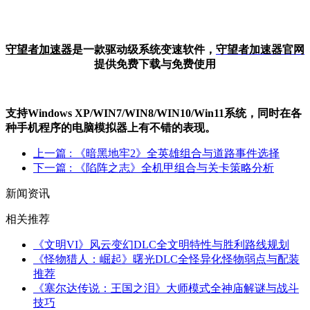
守望者加速器
是一款驱动级系统变速软件，
守望者加
速器官网
提供免费下载与免费使用
支持Windows XP/W
IN
7/W
IN
8/W
IN
10/Win11系统，同时在各
种手机程序的电脑模拟器上有不错的表现。
上一篇
: 《暗黑地牢2》全英雄组合与道路事件选择
下一篇
: 《陷阵之志》全机甲组合与关卡策略分析
新闻资讯
相关推荐
《文明VI》风云变幻DLC全文明特性与胜利路线规划
《怪物猎人：崛起》曙光DLC全怪异化怪物弱点与配装
推荐
《塞尔达传说：王国之泪》大师模式全神庙解谜与战斗
技巧