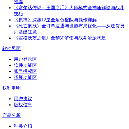
推荐
《塞尔达传说：王国之泪》大师模式全神庙解谜与战斗
技巧
《原神》深渊12层全角色配队与操作详解
《死亡搁浅》全订单速通与设施布局优化——从送货员
到基建狂魔
《霍格沃茨之遗》全禁咒解锁与战斗流派构建
软件界面
用户登录区
软件功能区
账号授权区
拓展功能区
权利申明
用户协议
版权信息
产品分析
种类介绍