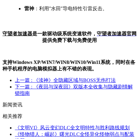
雷神
：利用“水田”导电特性引雷反击。
守望者加速器
是一款驱动级系统变速软件，
守望者加
速器官网
提供免费下载与免费使用
支持Windows XP/W
IN
7/W
IN
8/W
IN
10/Win11系统，同时在各
种手机程序的电脑模拟器上有不错的表现。
上一篇
: 《渎神》全隐藏区域与BOSS无伤打法
下一篇
: 《夜回与深夜回》双版本全收集与隐藏剧情解
锁指南
新闻资讯
相关推荐
《文明VI》风云变幻DLC全文明特性与胜利路线规划
《怪物猎人：崛起》曙光DLC全怪异化怪物弱点与配装