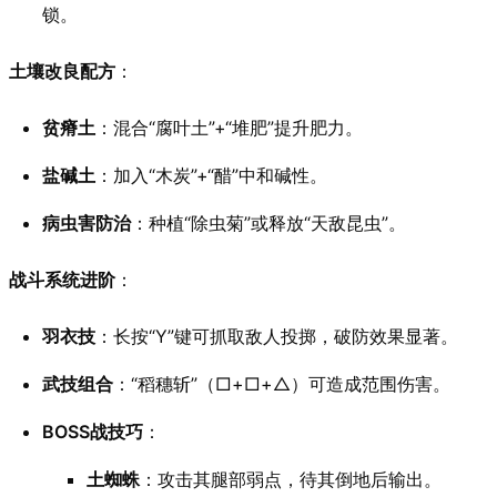
锁。
土壤改良配方
：
贫瘠土
：混合“腐叶土”+“堆肥”提升肥力。
盐碱土
：加入“木炭”+“醋”中和碱性。
病虫害防治
：种植“除虫菊”或释放“天敌昆虫”。
战斗系统进阶
：
羽衣技
：长按“Y”键可抓取敌人投掷，破防效果显著。
武技组合
：“稻穗斩”（□+□+△）可造成范围伤害。
BOSS战技巧
：
土蜘蛛
：攻击其腿部弱点，待其倒地后输出。