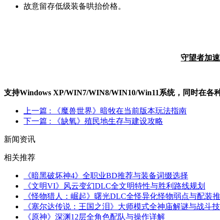
故意留存低级装备哄抬价格。
守望者加速
支持Windows XP/W
IN
7/W
IN
8/W
IN
10/Win11系统，同时
上一篇
: 《魔兽世界》暗牧在当前版本玩法指南
下一篇
: 《缺氧》殖民地生存与建设攻略
新闻资讯
相关推荐
《暗黑破坏神4》全职业BD推荐与装备词缀选择
《文明VI》风云变幻DLC全文明特性与胜利路线规划
《怪物猎人：崛起》曙光DLC全怪异化怪物弱点与配装
《塞尔达传说：王国之泪》大师模式全神庙解谜与战斗技
《原神》深渊12层全角色配队与操作详解