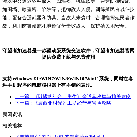
游戏中会遭遇各种敌人，如海盗、机械族等。建造防御设施，
如围墙、瞭望塔、陷阱等，抵御敌人入侵。训练殖民者战斗技
能，配备合适武器和防具。当敌人来袭时，合理指挥殖民者作
战，利用防御设施和地形优势击败敌人，保护殖民地安全。
守望者加速器
是一款驱动级系统变速软件，
守望者加
速器官网
提供免费下载与免费使用
支持Windows XP/W
IN
7/W
IN
8/W
IN
10/Win11系统，同时在各
种手机程序的电脑模拟器上有不错的表现。
上一篇
: 《以撒的结合：重生》全道具收集与通关攻略
下一篇
: 《波西亚时光》工坊经营与冒险攻略
新闻资讯
相关推荐
《赛博朋克2077》2.0版本黑客流终极build