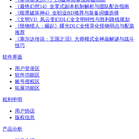
《最终幻想14》全零式副本机制解析与团队配合指南
《暗黑破坏神4》全职业BD推荐与装备词缀选择
《文明VI》风云变幻DLC全文明特性与胜利路线规划
《怪物猎人：崛起》曙光DLC全怪异化怪物弱点与配装
推荐
《塞尔达传说：王国之泪》大师模式全神庙解谜与战斗
技巧
软件界面
用户登录区
软件功能区
账号授权区
拓展功能区
权利申明
用户协议
版权信息
产品分析