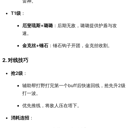
雷神。
T1级
：
厄斐琉斯+璐璐
：后期无敌，璐璐提供护盾与攻
速。
金克丝+锤石
：锤石钩子开团，金克丝收割。
2. 对线技巧
抢2级
：
辅助帮打野打完第一个buff后快速回线，抢先升2级
打一波。
优先推线，将敌人压在塔下。
消耗连招
：