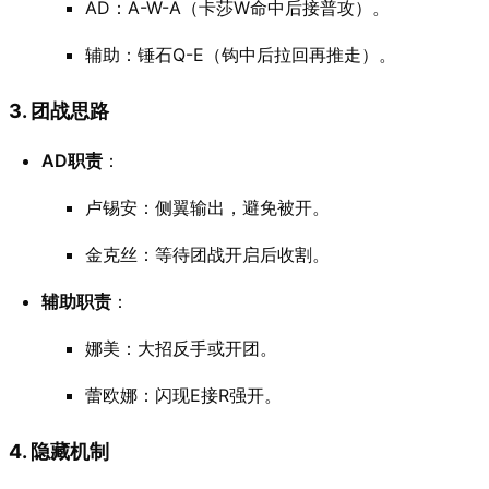
AD：A-W-A（卡莎W命中后接普攻）。
辅助：锤石Q-E（钩中后拉回再推走）。
3. 团战思路
AD职责
：
卢锡安：侧翼输出，避免被开。
金克丝：等待团战开启后收割。
辅助职责
：
娜美：大招反手或开团。
蕾欧娜：闪现E接R强开。
4. 隐藏机制