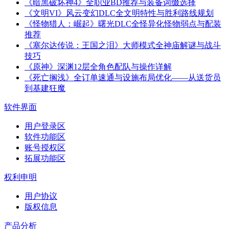
《暗黑破坏神4》全职业BD推荐与装备词缀选择
《文明VI》风云变幻DLC全文明特性与胜利路线规划
《怪物猎人：崛起》曙光DLC全怪异化怪物弱点与配装
推荐
《塞尔达传说：王国之泪》大师模式全神庙解谜与战斗
技巧
《原神》深渊12层全角色配队与操作详解
《死亡搁浅》全订单速通与设施布局优化——从送货员
到基建狂魔
软件界面
用户登录区
软件功能区
账号授权区
拓展功能区
权利申明
用户协议
版权信息
产品分析