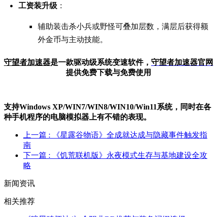
工资装升级
：
辅助装击杀小兵或野怪可叠加层数，满层后获得额
外金币与主动技能。
守望者加速器
是一款驱动级系统变速软件，
守望者加
速器官网
提供免费下载与免费使用
支持Windows XP/W
IN
7/W
IN
8/W
IN
10/Win11系统，同时在各
种手机程序的电脑模拟器上有不错的表现。
上一篇
: 《星露谷物语》全成就达成与隐藏事件触发指
南
下一篇
: 《饥荒联机版》永夜模式生存与基地建设全攻
略
新闻资讯
相关推荐