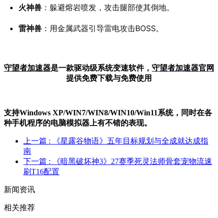
火神兽
：躲避熔岩喷发，攻击腿部使其倒地。
雷神兽
：用金属武器引导雷电攻击BOSS。
守望者加速器
是一款驱动级系统变速软件，
守望者加
速器官网
提供免费下载与免费使用
支持Windows XP/W
IN
7/W
IN
8/W
IN
10/Win11系统，同时在各
种手机程序的电脑模拟器上有不错的表现。
上一篇
: 《星露谷物语》五年目标规划与全成就达成指
南
下一篇
: 《暗黑破坏神3》27赛季死灵法师骨套宠物流速
刷T16配置
新闻资讯
相关推荐