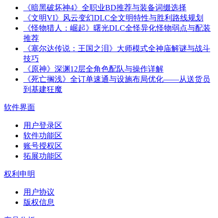
《暗黑破坏神4》全职业BD推荐与装备词缀选择
《文明VI》风云变幻DLC全文明特性与胜利路线规划
《怪物猎人：崛起》曙光DLC全怪异化怪物弱点与配装
推荐
《塞尔达传说：王国之泪》大师模式全神庙解谜与战斗
技巧
《原神》深渊12层全角色配队与操作详解
《死亡搁浅》全订单速通与设施布局优化——从送货员
到基建狂魔
软件界面
用户登录区
软件功能区
账号授权区
拓展功能区
权利申明
用户协议
版权信息