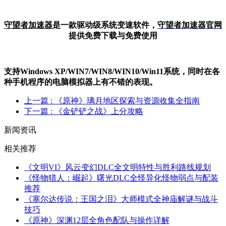
守望者加速器
是一款驱动级系统变速软件，
守望者加
速器官网
提供免费下载与免费使用
支持Windows XP/W
IN
7/W
IN
8/W
IN
10/Win11系统，同时在各
种手机程序的电脑模拟器上有不错的表现。
上一篇
: 《原神》璃月地区探索与资源收集全指南
下一篇
: 《金铲铲之战》上分攻略
新闻资讯
相关推荐
《文明VI》风云变幻DLC全文明特性与胜利路线规划
《怪物猎人：崛起》曙光DLC全怪异化怪物弱点与配装
推荐
《塞尔达传说：王国之泪》大师模式全神庙解谜与战斗
技巧
《原神》深渊12层全角色配队与操作详解