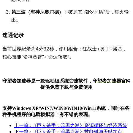
第三波（海神尼奥尔德）
：破坏其“潮汐护盾”后，集火输
出。
速通记录
当前世界纪录为4分32秒，使用组合：狂战士+奥丁+洛基，
核心技能“诸神黄昏”+“命运窃取”。
守望者加速器
是一款驱动级系统变速软件，
守望者加
速器官网
提供免费下载与免费使用
支持Windows XP/W
IN
7/W
IN
8/W
IN
10/Win11系统，同时在各
种手机程序的电脑模拟器上有不错的表现。
上一篇
: 《巨人杀手：暗黑之潮》资源循环与经济系统
下一篇
: 《巨人杀手：暗黑之潮》技能树与天赋加点