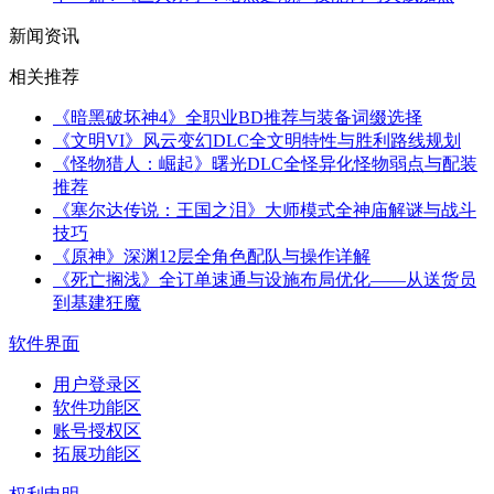
新闻资讯
相关推荐
《暗黑破坏神4》全职业BD推荐与装备词缀选择
《文明VI》风云变幻DLC全文明特性与胜利路线规划
《怪物猎人：崛起》曙光DLC全怪异化怪物弱点与配装
推荐
《塞尔达传说：王国之泪》大师模式全神庙解谜与战斗
技巧
《原神》深渊12层全角色配队与操作详解
《死亡搁浅》全订单速通与设施布局优化——从送货员
到基建狂魔
软件界面
用户登录区
软件功能区
账号授权区
拓展功能区